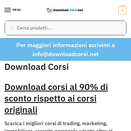
Skip
Skip
to
to
MENU
0
navigation
content
Cerca:
Cerca
Per maggiori informazioni scrivimi a
info@downloadcorsi.net
Download Corsi
Download corsi al 90% di
sconto rispetto ai corsi
originali
Scarica i migliori corsi di trading, marketing,
immobiliare, crescita personale e tanto altro al