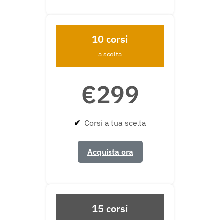
10 corsi
a scelta
€299
✔
Corsi a tua scelta
Acquista ora
15 corsi