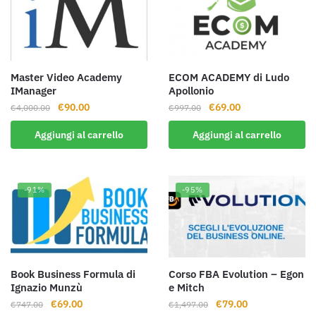
Master Video Academy
ECOM ACADEMY di Ludo
IManager
Apollonio
Il
Il
Il
Il
€
90.00
€
69.00
€
4,000.00
€
997.00
prezzo
prezzo
prezzo
prezzo
Aggiungi al carrello
Aggiungi al carrello
originale
attuale
originale
attuale
era:
è:
era:
è:
€4,000.00.
€90.00.
€997.00.
€69.00.
-91%
-95%
Book Business Formula di
Corso FBA Evolution – Egon
Ignazio Munzù
e Mitch
Il
Il
Il
Il
€
69.00
€
79.00
€
747.00
€
1,497.00