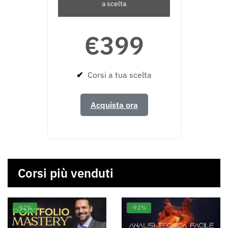
a scelta
€399
✔
Corsi a tua scelta
Acquista ora
Corsi più venduti
-92%
-92%