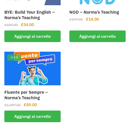
BYE: Build Your English –
NOD – Norma’s Teaching
Norma’s Teaching
Il
Il
€
14.00
€
299.00
Il
Il
€
54.00
€
509.00
prezzo
prezzo
prezzo
prezzo
originale
attuale
Aggiungi al carrello
Aggiungi al carrello
originale
attuale
era:
è:
era:
è:
€299.00.
€14.00.
€509.00.
€54.00.
-94%
Fluente per Sempre –
Norma’s Teaching
Il
Il
€
89.00
€
1,497.00
prezzo
prezzo
Aggiungi al carrello
originale
attuale
era:
è: