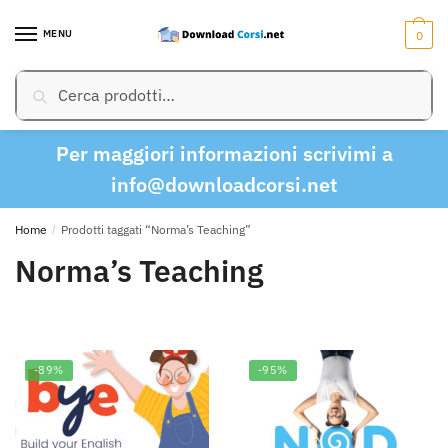
Skip
Skip
to
to
MENU
0
navigation
content
Cerca:
Cerca
Per maggiori informazioni scrivimi a
info@downloadcorsi.net
Home
/
Prodotti taggati “Norma’s Teaching”
Norma’s Teaching
-89%
-95%