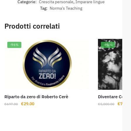
Categorie:
Crescita personale
,
Imparare lingue
Tag:
Norma’s Teaching
Prodotti correlati
-96%
-98%
Riparto da zero di Roberto Cerè
Diventare Coach
Il
Il
Il
€
29.00
€
79.00
€
697.00
€
5,000.00
prezzo
prezzo
prezzo
originale
attuale
origina
era:
è:
era:
€697.00.
€29.00.
€5,000