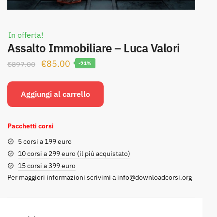
In offerta!
Assalto Immobiliare – Luca Valori
Il
Il
€
85.00
€
897.00
-91%
prezzo
prezzo
originale
attuale
Aggiungi al carrello
era:
è:
€897.00.
€85.00.
Pacchetti corsi
5 corsi a 199 euro
10 corsi a 299 euro (il più acquistato)
15 corsi a 399 euro
Per maggiori informazioni scrivimi a
info@downloadcorsi.org