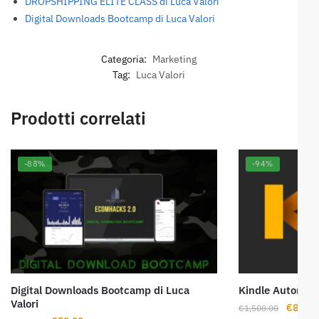
DROPSHIPPING ELITE CLASS di Luca Valori
Digital Downloads Bootcamp di Luca Valori
Categoria:
Marketing
Tag:
Luca Valori
Prodotti correlati
-88%
-94%
Digital Downloads Bootcamp di Luca
Kindle Automati
Valori
Il
€
89.00
€
1,500.00