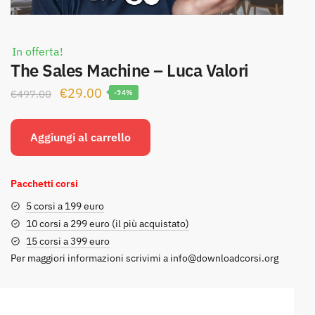
In offerta!
The Sales Machine – Luca Valori
Il
Il
€
29.00
€
497.00
-94%
prezzo
prezzo
originale
attuale
Aggiungi al carrello
era:
è:
€497.00.
€29.00.
Pacchetti corsi
5 corsi a 199 euro
10 corsi a 299 euro (il più acquistato)
15 corsi a 399 euro
Per maggiori informazioni scrivimi a
info@downloadcorsi.org