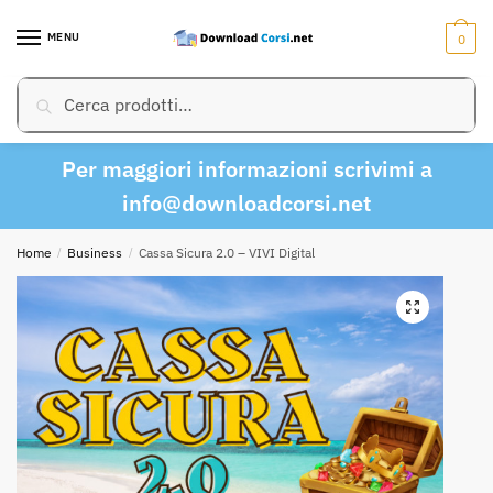
Skip
Skip
to
to
MENU
0
navigation
content
Cerca:
Cerca
Per maggiori informazioni scrivimi a
info@downloadcorsi.net
Home
/
Business
/
Cassa Sicura 2.0 – VIVI Digital