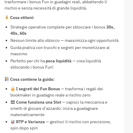
trasformare i bonus Fun in guadagni reali, abbattendo il
rischio e senza necessità di grande liquidità.
Cosa ottieni:
Strategie operative complete per sbloccare i bonus
30x,
40x, 60x
Nessun limite allo sblocco — massimizza ogni opportunità
Guida pratica con trucchi e segreti per monetizzare al
massimo
Perfetto per chi ha
poca liquidità
— crea liquidità
sblocando i bonus Fun!
Cosa contiene la guida:
I segreti dei Fun Bonus
— trasforma i regali dei
bookmaker in guadagno reale a rischio zero
Come funziona una Slot
— capisci la meccanica e
smetti di giocare d’azzardo: inizia a guadagnare
matematicamente
RTP e Varianza
— gestisci il rischio con precisione,
spin dopo spin