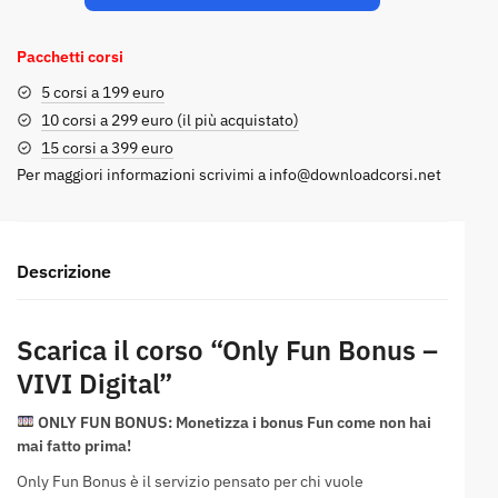
Pacchetti corsi
5 corsi a 199 euro
10 corsi a 299 euro (il più acquistato)
15 corsi a 399 euro
Per maggiori informazioni scrivimi a
info@downloadcorsi.net
Descrizione
Scarica il corso “Only Fun Bonus –
VIVI Digital”
ONLY FUN BONUS: Monetizza i bonus Fun come non hai
mai fatto prima!
Only Fun Bonus è il servizio pensato per chi vuole