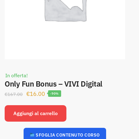
In offerta!
Only Fun Bonus – VIVI Digital
Il
Il
€
16.00
€
167.00
-90%
prezzo
prezzo
originale
attuale
Aggiungi al carrello
era:
è:
€167.00.
€16.00.
SFOGLIA CONTENUTO CORSO