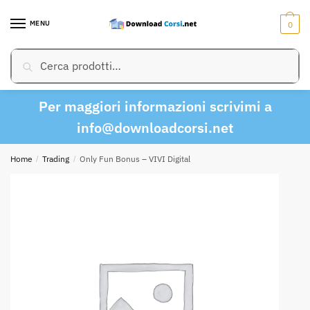
Skip
Skip
to
to
MENU
0
navigation
content
Cerca:
Cerca
Per maggiori informazioni scrivimi a
info@downloadcorsi.net
Home
/
Trading
/
Only Fun Bonus – VIVI Digital