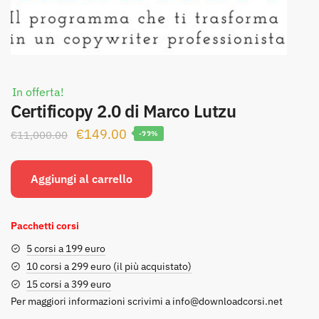
In offerta!
Certificopy 2.0 di Marco Lutzu
Il
Il
€
149.00
€
11,000.00
-99%
prezzo
prezzo
originale
attuale
Aggiungi al carrello
era:
è:
€11,000.00.
€149.00.
Pacchetti corsi
5 corsi a 199 euro
10 corsi a 299 euro (il più acquistato)
15 corsi a 399 euro
Per maggiori informazioni scrivimi a
info@downloadcorsi.net