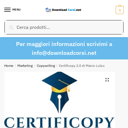
Skip
Skip
to
to
MENU
0
navigation
content
Cerca:
Cerca
Per maggiori informazioni scrivimi a
info@downloadcorsi.net
Home
/
Marketing
/
Copywriting
/
Certificopy 2.0 di Marco Lutzu