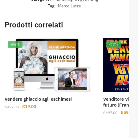
Tag:
Marco Lutzu
Prodotti correlati
-96%
-88%
Vendere ghiaccio agli eschimesi
Venditore Vince
futuro (Frank M
Il
Il
€
19.00
€
497.00
Il
Il
€
59.00
prezzo
prezzo
€
497.00
prezzo
p
originale
attuale
originale
a
era:
è:
era:
è:
€497.00.
€19.00.