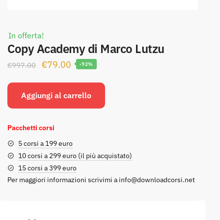
In offerta!
Copy Academy di Marco Lutzu
Il
Il
€
79.00
€
997.00
-92%
prezzo
prezzo
originale
attuale
Aggiungi al carrello
era:
è:
€997.00.
€79.00.
Pacchetti corsi
5 corsi a 199 euro
10 corsi a 299 euro (il più acquistato)
15 corsi a 399 euro
Per maggiori informazioni scrivimi a
info@downloadcorsi.net