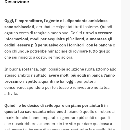
Descrizione
Oggi, l’imprenditore, l’agente e il dipendente ambizioso
sono schiacciati
, derubati e calpestati tutti insieme. Quindi
ognuno cerca di reagire a modo suo. Così ti ritrovi a
cercare
informazioni, modi per acquisire più clienti, aumentare gli
ordini, essere più persuasivo con i fornitori, con le banche
o
con chiunque potrebbe minacciare di rovinare tutto quello
che sei riuscito a costruire fino ad ora.
In buona sostanza, ogni possibile soluzione ruota attorno allo
stesso ambito risultato:
avere molti più soldi in banca l’anno
prossimo rispetto a quanti ne hai oggi
, per poterli
conservare, spendere per te stesso o reinvestire nella tua
attività.
Quindi io ho deciso di sviluppare un piano per aiutarti in
questa tua sacrosanta missione.
Il piano è quello di rubare ai
marketer che hanno imparato a generare più soldi di quelli
che riuscirebbero a spendere in tre vite per dare qualcosa a
chi, come te, ha sete di conoscenza, restituire la possibilità a