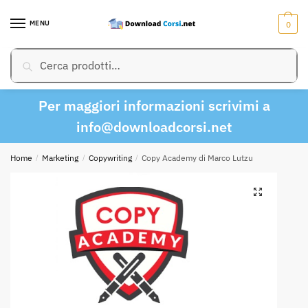
Skip
Skip
to
to
MENU
0
navigation
content
Cerca:
Cerca
Per maggiori informazioni scrivimi a
info@downloadcorsi.net
Home
/
Marketing
/
Copywriting
/
Copy Academy di Marco Lutzu