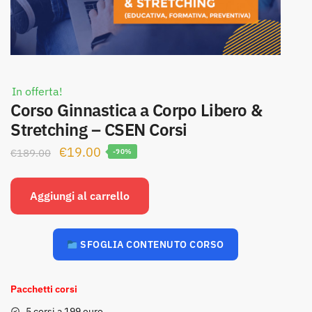
In offerta!
Corso Ginnastica a Corpo Libero &
Stretching – CSEN Corsi
Il
Il
€
19.00
€
189.00
-90%
prezzo
prezzo
originale
attuale
Aggiungi al carrello
era:
è:
€189.00.
€19.00.
SFOGLIA CONTENUTO CORSO
Pacchetti corsi
5 corsi a 199 euro