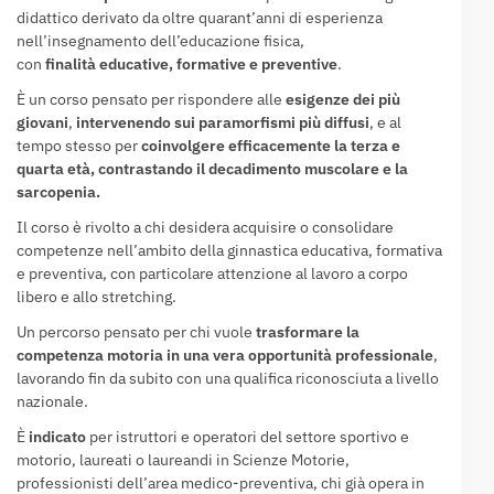
didattico derivato da oltre quarant’anni di esperienza
nell’insegnamento dell’educazione fisica,
con
finalità
educative, formative e preventive
.
È un corso pensato per rispondere alle
esigenze dei più
giovani
,
intervenendo sui paramorfismi più diffusi
, e al
tempo stesso per
coinvolgere efficacemente la terza e
quarta età, contrastando il decadimento muscolare e la
sarcopenia.
Il corso è rivolto a chi desidera acquisire o consolidare
competenze nell’ambito della ginnastica educativa, formativa
e preventiva, con particolare attenzione al lavoro a corpo
libero e allo stretching.
Un percorso pensato per chi vuole
trasformare la
competenza motoria in una vera opportunità professionale
,
lavorando fin da subito con una qualifica riconosciuta a livello
nazionale.
È
indicato
per istruttori e operatori del settore sportivo e
motorio, laureati o laureandi in Scienze Motorie,
professionisti dell’area medico-preventiva, chi già opera in