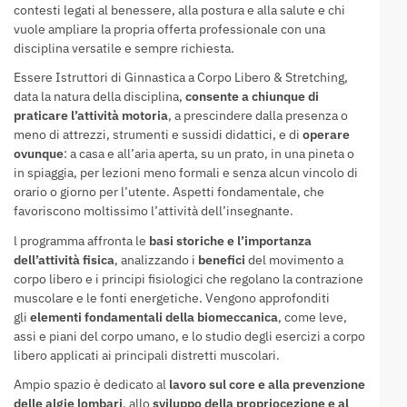
contesti legati al benessere, alla postura e alla salute e chi
vuole ampliare la propria offerta professionale con una
disciplina versatile e sempre richiesta.
Essere Istruttori di Ginnastica a Corpo Libero & Stretching,
data la natura della disciplina,
consente a chiunque di
praticare l’attività motoria
, a prescindere dalla presenza o
meno di attrezzi, strumenti e sussidi didattici, e di
operare
ovunque
: a casa e all’aria aperta, su un prato, in una pineta o
in spiaggia, per lezioni meno formali e senza alcun vincolo di
orario o giorno per l’utente. Aspetti fondamentale, che
favoriscono moltissimo l’attività dell’insegnante.
l programma affronta le
basi storiche e l’importanza
dell’attività fisica
, analizzando i
benefici
del movimento a
corpo libero e i principi fisiologici che regolano la contrazione
muscolare e le fonti energetiche. Vengono approfonditi
gli
elementi fondamentali della biomeccanica
, come leve,
assi e piani del corpo umano, e lo studio degli esercizi a corpo
libero applicati ai principali distretti muscolari.
Ampio spazio è dedicato al
lavoro sul core e alla prevenzione
delle algie lombari
, allo
sviluppo della propriocezione e al