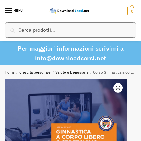
Skip
Skip
to
to
MENU
0
navigation
content
Cerca:
Cerca
Per maggiori informazioni scrivimi a
info@downloadcorsi.net
Home
/
Crescita personale
/
Salute e Benessere
/
Corso Ginnastica a Corpo Libero & Stretching – CSEN Corsi