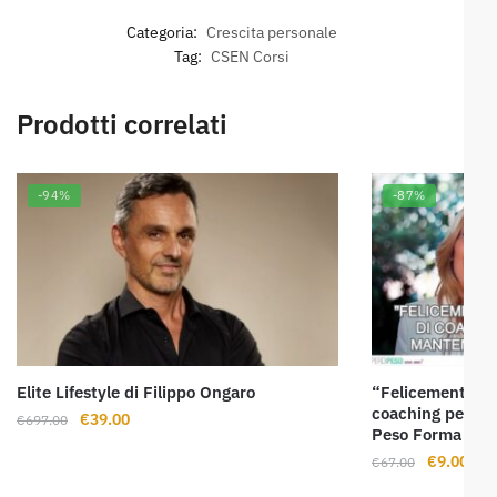
Categoria:
Crescita personale
Tag:
CSEN Corsi
Prodotti correlati
-94%
-87%
Elite Lifestyle di Filippo Ongaro
“Felicemente Mag
coaching per rit
Il
Il
€
39.00
€
697.00
Peso Forma di C
prezzo
prezzo
Il
Il
€
9.00
€
67.00
originale
attuale
prezzo
pre
era:
è: