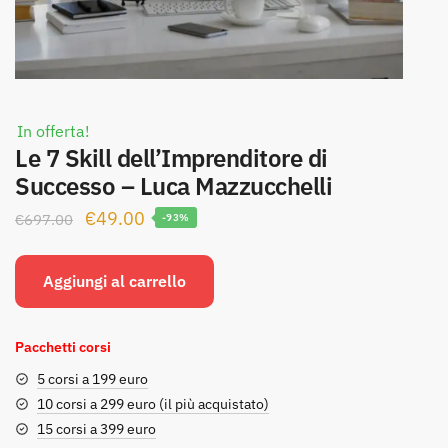
In offerta!
Le 7 Skill dell’Imprenditore di
Successo – Luca Mazzucchelli
Il
Il
€
49.00
€
697.00
-93%
prezzo
prezzo
originale
attuale
Aggiungi al carrello
era:
è:
€697.00.
€49.00.
Pacchetti corsi
5 corsi a 199 euro
10 corsi a 299 euro (il più acquistato)
15 corsi a 399 euro