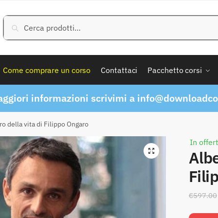
Cerca:
Cerca
Come comprare un corso
Contattaci
Pacchetto corsi
ggiori informazioni scrivimi a
info@downloadcor
ro della vita di Filippo Ongaro
In offer
Albe
Fili
€
597.00