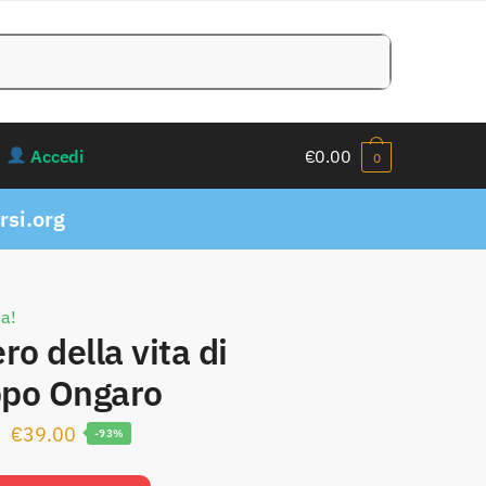
Accedi
€
0.00
0
si.org
ta!
ro della vita di
ppo Ongaro
Il
Il
€
39.00
-93%
prezzo
prezzo