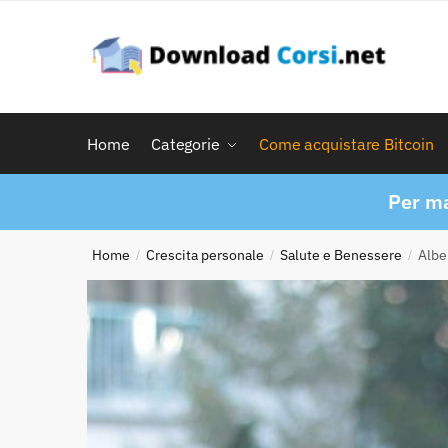
Skip
Skip
to
to
navigation
content
Home
Categorie
Come acquistare Bitcoin
Per ma
Home
Crescita personale
Salute e Benessere
Albe
/
/
/