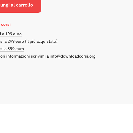
originale
attuale
ungi al carrello
era:
è:
€597.00.
€39.00.
 corsi
i a 199 euro
si a 299 euro (il più acquistato)
si a 399 euro
ori informazioni scrivimi a
info@downloadcorsi.org