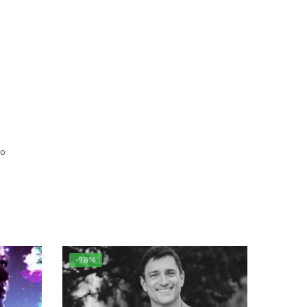
ro
-98%