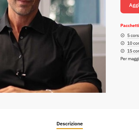
Aggi
Pacchetti
5 cors
10 cor
15 cor
Per maggi
Descrizione