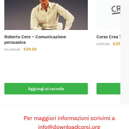
Roberto Cere – Comunicazione
Corso Crea Temp
persuasiva
Il
Il
€
29.00
€
297.00
Il
Il
€
39.00
€
1,500.00
prezzo
p
prezzo
prezzo
originale
a
originale
attuale
era:
è:
era:
è:
€297.00.
€
€1,500.00.
€39.00.
Aggiungi al carrello
Aggi
Per maggiori informazioni scrivimi a
info@downloadcorsi.org