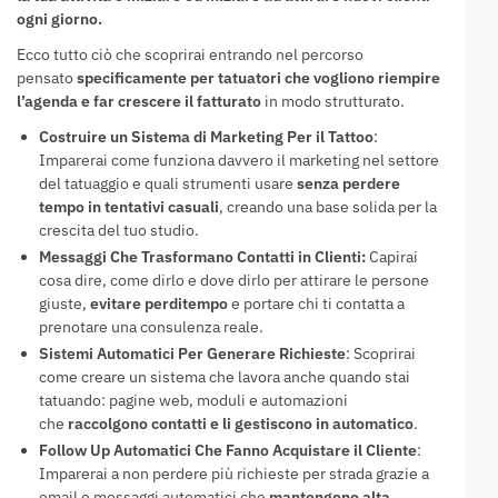
ogni giorno.
Ecco tutto ciò che scoprirai entrando nel percorso
pensato
specificamente per tatuatori che vogliono riempire
l’agenda e far crescere il fatturato
in modo strutturato.
Costruire un Sistema di Marketing Per il Tattoo
:
Imparerai come funziona davvero il marketing nel settore
del tatuaggio e quali strumenti usare
senza perdere
tempo in tentativi casuali
, creando una base solida per la
crescita del tuo studio.
Messaggi Che Trasformano Contatti in Clienti:
Capirai
cosa dire, come dirlo e dove dirlo per attirare le persone
giuste,
evitare perditempo
e portare chi ti contatta a
prenotare una consulenza reale.
Sistemi Automatici Per Generare Richieste
: Scoprirai
come creare un sistema che lavora anche quando stai
tatuando: pagine web, moduli e automazioni
che
raccolgono contatti e li gestiscono in automatico
.
Follow Up Automatici Che Fanno Acquistare il Cliente
:
Imparerai a non perdere più richieste per strada grazie a
email e messaggi automatici che
mantengono alta