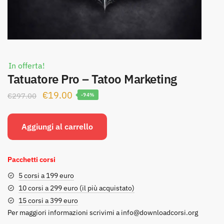
In offerta!
Tatuatore Pro – Tatoo Marketing
Il
Il
€
19.00
€
297.00
-94%
prezzo
prezzo
originale
attuale
Aggiungi al carrello
era:
è:
€297.00.
€19.00.
Pacchetti corsi
5 corsi a 199 euro
10 corsi a 299 euro (il più acquistato)
15 corsi a 399 euro
Per maggiori informazioni scrivimi a
info@downloadcorsi.org