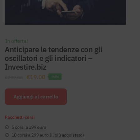
In offerta!
Anticipare le tendenze con gli
oscillatori e gli indicatori –
Investire.biz
Il
Il
€
19.00
€
299.00
-94%
prezzo
prezzo
originale
attuale
Aggiungi al carrello
era:
è:
€299.00.
€19.00.
Pacchetti corsi
5 corsi a 199 euro
10 corsi a 299 euro (il più acquistato)