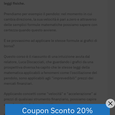
leggi fisiche.
Prendiamo per esempio il pendolo: nel momento in cui
cambia direzione, la sua velocità è pari a zero e attraverso
delle semplici formule matematiche possiamo sapere con
certezza quando questo avviene.
E se provassimo ad applicare le stesse formule ai grafici di
borsa?
Questo corso è il riassunto di una intuizione avuta dal
relatore, Luca Discacciati, che guardando i grafici da una
prospettiva diversa ha capito che le stesse leggi della
matematica applicabili a fenomeni come l’oscillazione del
pendolo, sono applicabili agli “imprevedibili” prezzi dei
mercati finanziari.
Applicando concetti come “velocità” e “accelerazione” ai
prezzi di qualsiasi strumento finanziario, possiamo capire
quando un trend sta per invertire.
Coupon Sconto 20%