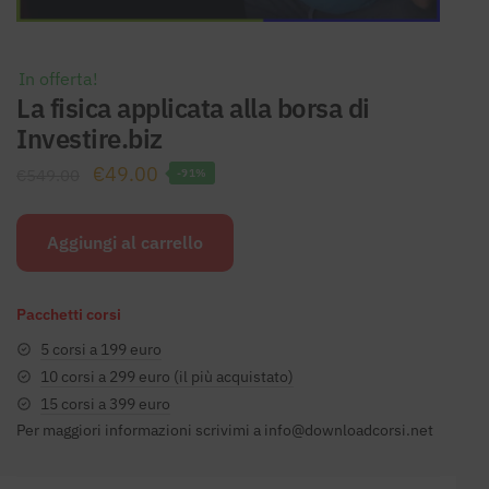
In offerta!
La fisica applicata alla borsa di
Investire.biz
Il
Il
€
49.00
€
549.00
-91%
prezzo
prezzo
originale
attuale
Aggiungi al carrello
era:
è:
€549.00.
€49.00.
Pacchetti corsi
5 corsi a 199 euro
10 corsi a 299 euro (il più acquistato)
15 corsi a 399 euro
Per maggiori informazioni scrivimi a
info@downloadcorsi.net