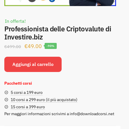
In offerta!
Professionista delle Criptovalute di
Investire.biz
Il
Il
€
49.00
€
499.00
-90%
prezzo
prezzo
originale
attuale
Aggiungi al carrello
era:
è:
€499.00.
€49.00.
Pacchetti corsi
5 corsi a 199 euro
10 corsi a 299 euro (il più acquistato)
15 corsi a 399 euro
Per maggiori informazioni scrivimi a
info@downloadcorsi.net