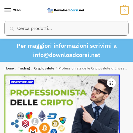
Skip
Skip
to
to
MENU
0
navigation
content
Cerca:
Cerca
Per maggiori informazioni scrivimi a
info@downloadcorsi.net
Home
/
Trading
/
Cryptovalute
/
Professionista delle Criptovalute di Investire.biz