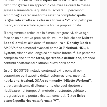
definito”
grazie a un approccio che mira a ridurre la massa
grassa e aumentare la qualità muscolare. Il percorso ti
accompagna verso una forma estetica completa:
spalle
larghe, vita stretta e la classica forma a “V”
, con petto più
pieno, addome solido e gambe forti e proporzionate.
Il programma è articolato in 6 mesi progressivi, dove ogni
fase ha un obiettivo preciso: dal volume iniziale con
Nubret
Set e Giant Set
, alla densità metabolica di
Density Block e
AMRAP
, fino a metodi avanzati come
3>7 Method
,
HDL
,
6
System
, triset e challenge ad altissima intensità. Un percorso
completo che alterna
forza, ipertrofia e definizione
, creando
continui adattamenti e stimoli nuovi per il corpo.
In più, BOOST35 include contenuti extra pensati per
supportare ogni aspetto della trasformazione:
mobilità,
nutrizione, trazioni, Q&A e community “Miletto Workout”
,
oltre a un sistema di allenamento che puoi ripetere e
riutilizzare nel tempo. Un metodo strutturato, guidato e
progressivo che punta a risultati concreti:
“Il tuo fisico
otterrà quella ricercata forma a ‘V’”
.