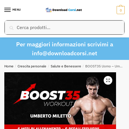
Skip
Skip
to
to
MENU
0
navigation
content
Cerca:
Cerca
Per maggiori informazioni scrivimi a
info@downloadcorsi.net
Home
/
Crescita personale
/
Salute e Benessere
/
BOOST35 Uomo – Umberto Miletto