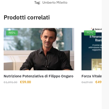
Tag:
Umberto Miletto
Prodotti correlati
-95%
-92%
Nutrizione Potenziativa di Filippo Ongaro
Forza Vitale di 
Il
Il
Il
Il
€
59.00
€
49.00
€
1,091.00
€
627.00
prezzo
prezzo
prezzo
p
originale
attuale
originale
a
era:
è:
era:
è:
€1,091.00.
€59.00.
€627.00.
€