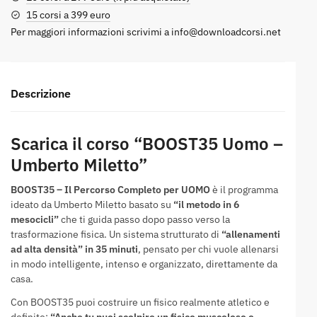
15 corsi a 399 euro
Per maggiori informazioni scrivimi a
info@downloadcorsi.net
Descrizione
Scarica il corso “BOOST35 Uomo –
Umberto Miletto”
BOOST35 – Il Percorso Completo per UOMO
è il programma
ideato da Umberto Miletto basato su
“il metodo in 6
mesocicli”
che ti guida passo dopo passo verso la
trasformazione fisica. Un sistema strutturato di
“allenamenti
ad alta densità” in 35 minuti
, pensato per chi vuole allenarsi
in modo intelligente, intenso e organizzato, direttamente da
casa.
Con BOOST35 puoi costruire un fisico realmente atletico e
definito:
“Anche tu puoi scolpire un fisico muscoloso e