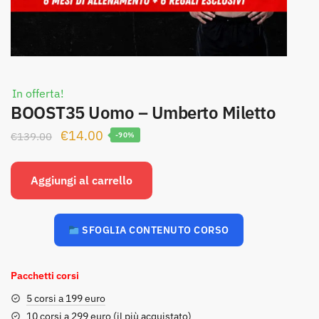
In offerta!
BOOST35 Uomo – Umberto Miletto
Il
Il
€
14.00
€
139.00
-90%
prezzo
prezzo
originale
attuale
Aggiungi al carrello
era:
è:
€139.00.
€14.00.
SFOGLIA CONTENUTO CORSO
Pacchetti corsi
5 corsi a 199 euro
10 corsi a 299 euro (il più acquistato)